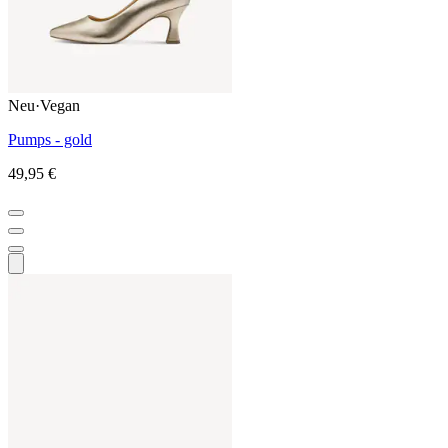
Neu
·
Vegan
Pumps - gold
49,95 €