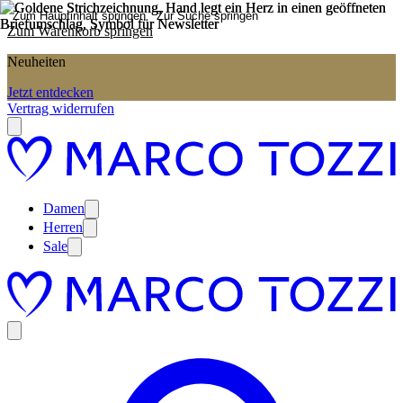
Zum Hauptinhalt springen
Zur Suche springen
Zum Warenkorb springen
Neuheiten
Jetzt entdecken
Vertrag widerrufen
Damen
Herren
Sale