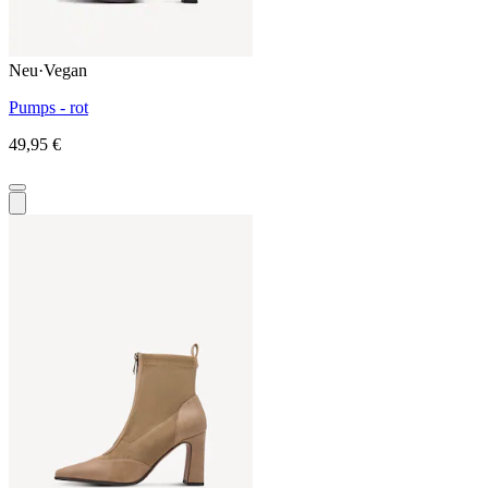
Neu
·
Vegan
Pumps - rot
49,95 €