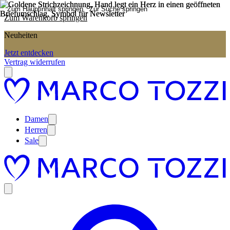
Zum Hauptinhalt springen
Zur Suche springen
Zum Warenkorb springen
Neuheiten
Jetzt entdecken
Vertrag widerrufen
Damen
Herren
Sale