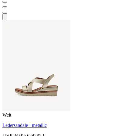
Weit
Ledersandale - metallic
UVP:
69,95 €
59,95 €