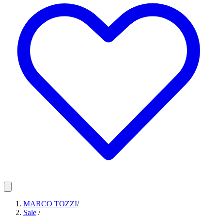
MARCO TOZZI
/
Sale
/