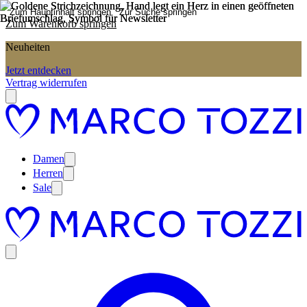
Zum Hauptinhalt springen
Zur Suche springen
Zum Warenkorb springen
Neuheiten
Jetzt entdecken
Vertrag widerrufen
Damen
Herren
Sale