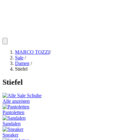
MARCO TOZZI
/
Sale
/
Damen
/
Stiefel
Stiefel
Alle anzeigen
Pantoletten
Sandalen
Sneaker