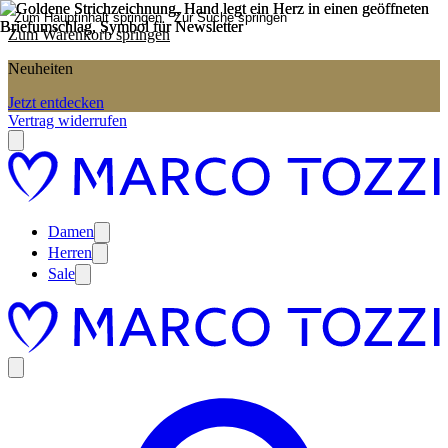
Zum Hauptinhalt springen
Zur Suche springen
Zum Warenkorb springen
Neuheiten
Jetzt entdecken
Vertrag widerrufen
Damen
Herren
Sale