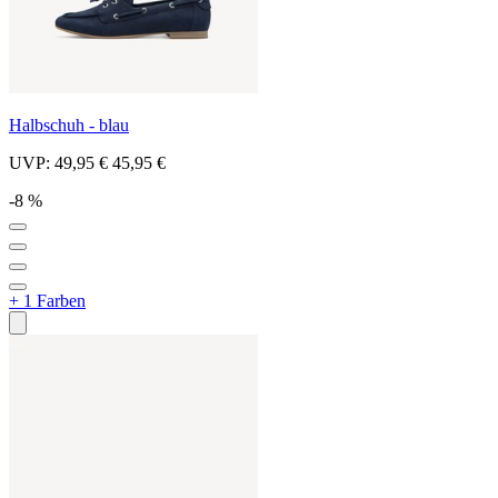
Halbschuh - blau
UVP:
49,95 €
45,95 €
-8 %
+ 1 Farben