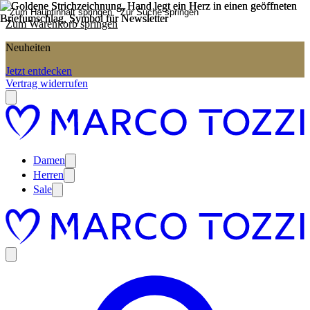
Zum Hauptinhalt springen
Zur Suche springen
Zum Warenkorb springen
Neuheiten
Jetzt entdecken
Vertrag widerrufen
Damen
Herren
Sale