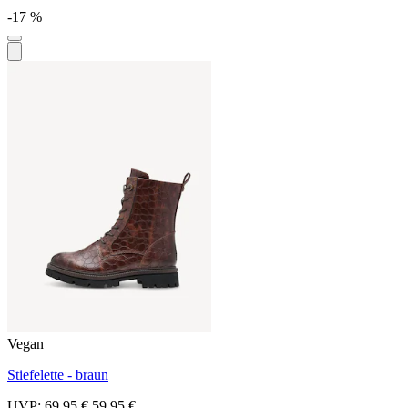
-17 %
Vegan
Stiefelette - braun
UVP:
69,95 €
59,95 €