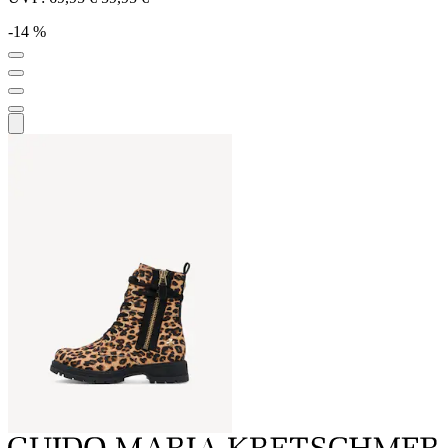
-14 %