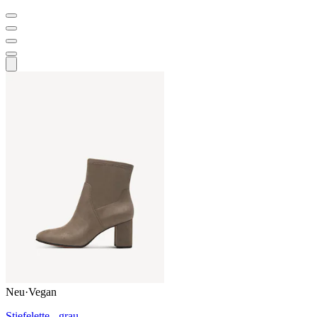
Neu
·
Vegan
Stiefelette - grau