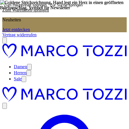
Zum Hauptinhalt springen
Zur Suche springen
Zum Warenkorb springen
Neuheiten
Jetzt entdecken
Vertrag widerrufen
Damen
Herren
Sale