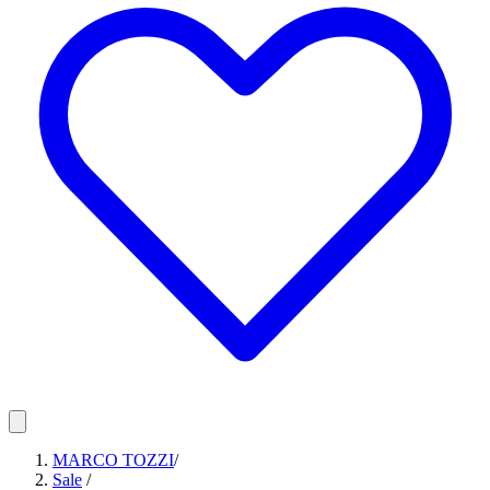
MARCO TOZZI
/
Sale
/