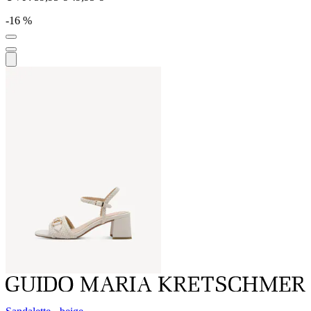
-16 %