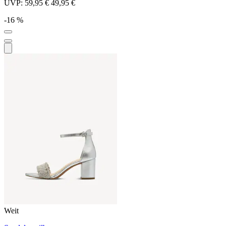
UVP:
59,95 €
49,95 €
-16 %
Weit