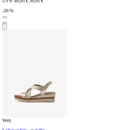
UVP:
49,95 €
39,95 €
-20 %
Weit