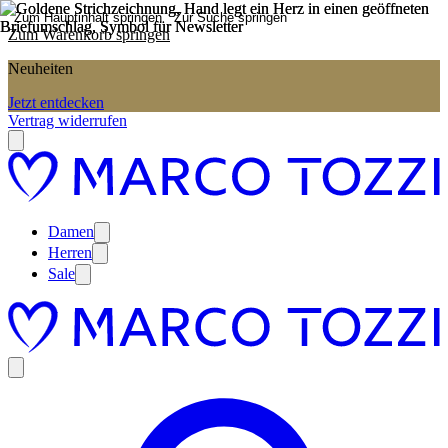
Zum Hauptinhalt springen
Zur Suche springen
Zum Warenkorb springen
Neuheiten
Jetzt entdecken
Vertrag widerrufen
Damen
Herren
Sale