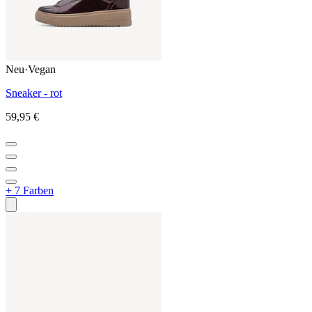
Neu
·
Vegan
Sneaker - rot
59,95 €
+ 7 Farben