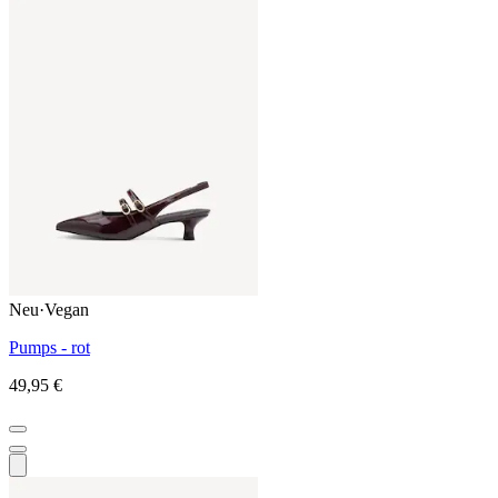
Neu
·
Vegan
Pumps - rot
49,95 €