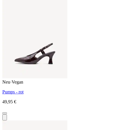
Neu
·
Vegan
Pumps - rot
49,95 €