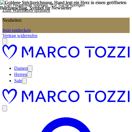
Zum Hauptinhalt springen
Zur Suche springen
Zum Warenkorb springen
Neuheiten
Jetzt entdecken
Vertrag widerrufen
Damen
Herren
Sale