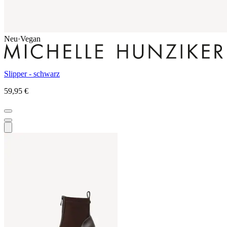
Neu
·
Vegan
Slipper - schwarz
59,95 €