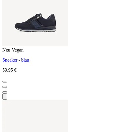
Neu
·
Vegan
Sneaker - blau
59,95 €