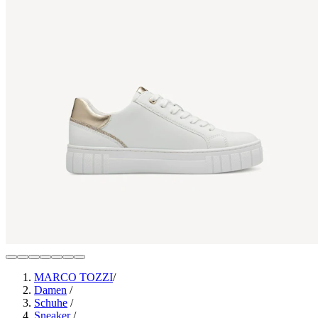
MARCO TOZZI
/
Damen
/
Schuhe
/
Sneaker
/