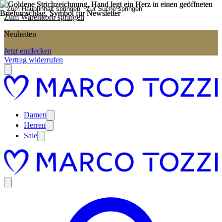
Zum Hauptinhalt springen
Zur Suche springen
Zum Warenkorb springen
Neuheiten
Jetzt entdecken
Vertrag widerrufen
Damen
Herren
Sale