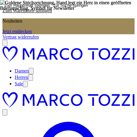
Zum Hauptinhalt springen
Zur Suche springen
Zum Warenkorb springen
Neuheiten
Jetzt entdecken
Vertrag widerrufen
Damen
Herren
Sale