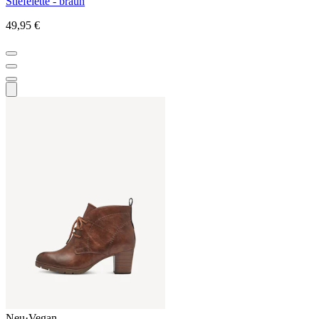
Stiefelette - braun
49,95 €
Neu
·
Vegan