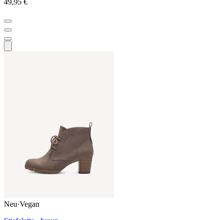
49,95 €
Neu
·
Vegan