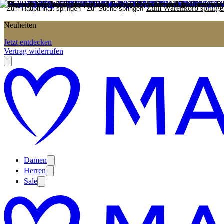
Zum Warenkorb springe
Zum Hauptinhalt springen
Zur Suche springen
Neuheiten
Jetzt entdecken
Vertrag widerrufen
Damen
Herren
Sale