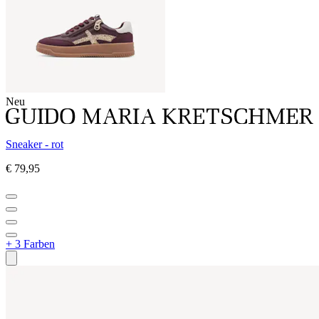
Neu
Sneaker - rot
€ 79,95
+ 3 Farben