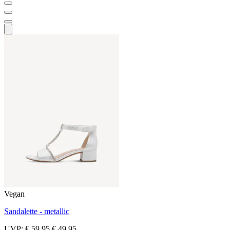
Vegan
Sandalette - metallic
UVP:
€ 59,95
€ 49,95