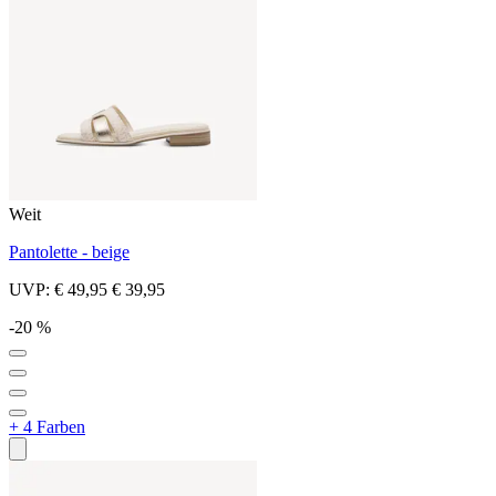
Weit
Pantolette - beige
UVP:
€ 49,95
€ 39,95
-20 %
+ 4 Farben