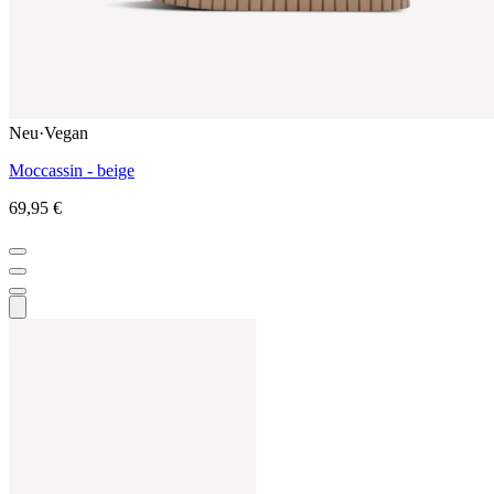
Neu
·
Vegan
Moccassin - beige
69,95 €