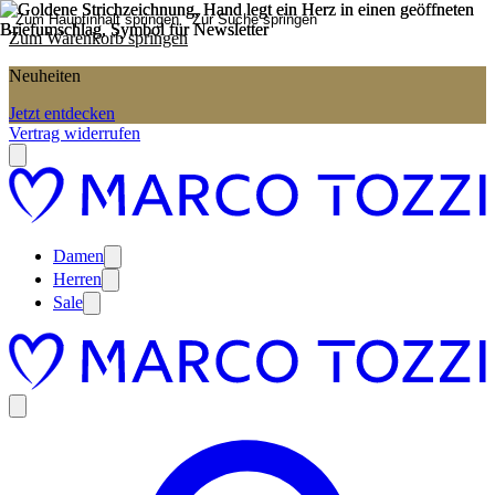
Zum Hauptinhalt springen
Zur Suche springen
Zum Warenkorb springen
Neuheiten
Jetzt entdecken
Vertrag widerrufen
Damen
Herren
Sale