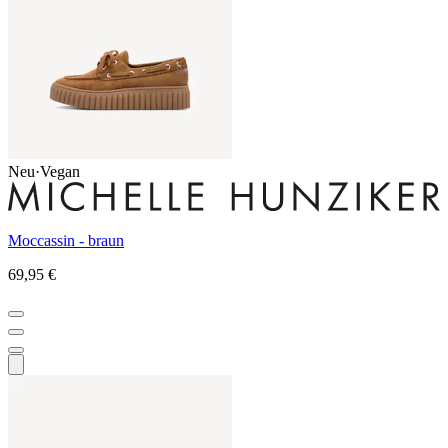
Neu
·
Vegan
Moccassin - braun
69,95 €