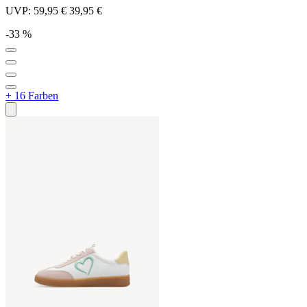
UVP:
59,95 €
39,95 €
-33 %
+ 16 Farben