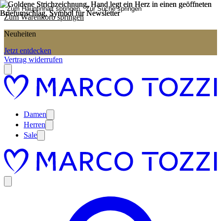
Zum Hauptinhalt springen
Zur Suche springen
Zum Warenkorb springen
Neuheiten
Jetzt entdecken
Vertrag widerrufen
Damen
Herren
Sale