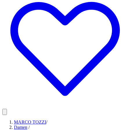
MARCO TOZZI
/
Damen
/