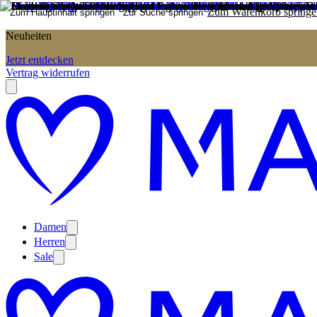
Zum Warenkorb springe
Zum Hauptinhalt springen
Zur Suche springen
Neuheiten
Jetzt entdecken
Vertrag widerrufen
Damen
Herren
Sale