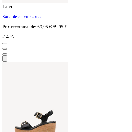
Large
Sandale en cuir - rose
Prix recommandé:
69,95 €
59,95 €
-14 %