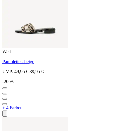
Weit
Pantolette - beige
UVP:
49,95 €
39,95 €
-20 %
+ 4 Farben