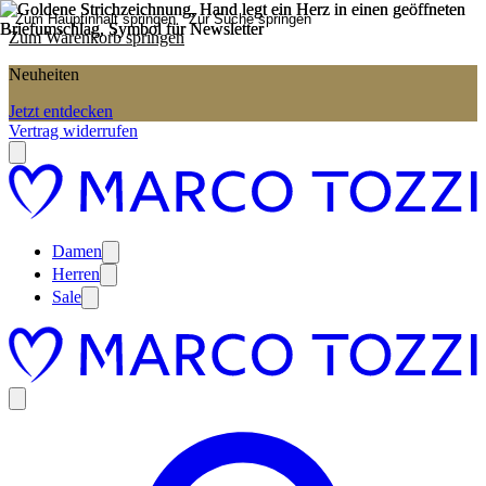
Zum Hauptinhalt springen
Zur Suche springen
Zum Warenkorb springen
Neuheiten
Jetzt entdecken
Vertrag widerrufen
Damen
Herren
Sale