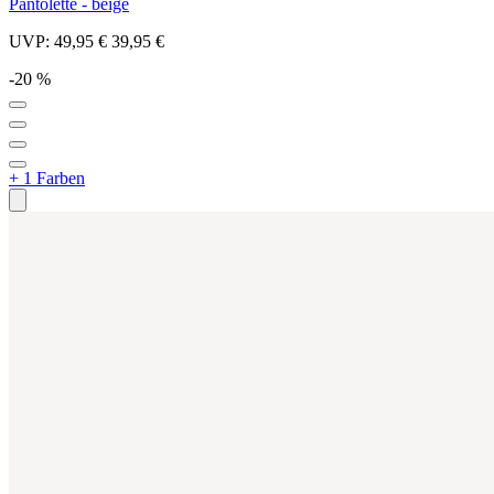
Pantolette - beige
UVP:
49,95 €
39,95 €
-20 %
+ 1 Farben