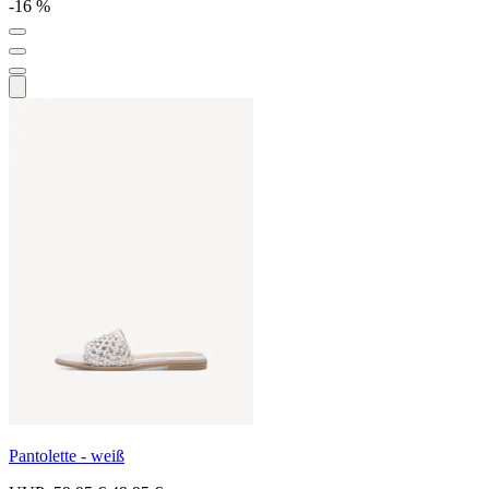
-16 %
Pantolette - weiß