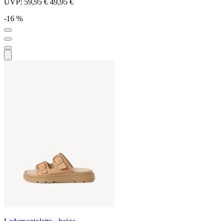
UVP:
59,95 €
49,95 €
-16 %