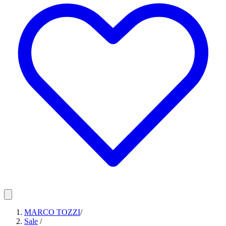
MARCO TOZZI
/
Sale
/