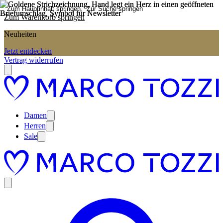
Zum Hauptinhalt springen
Zur Suche springen
Zum Warenkorb springen
Neuheiten
Jetzt entdecken
Vertrag widerrufen
Damen
Herren
Sale