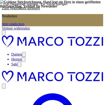
Zum Hauptinhalt springen
Zur Suche springen
Zum Warenkorb springen
Neuheiten
Jetzt entdecken
Vertrag widerrufen
Damen
Herren
Sale