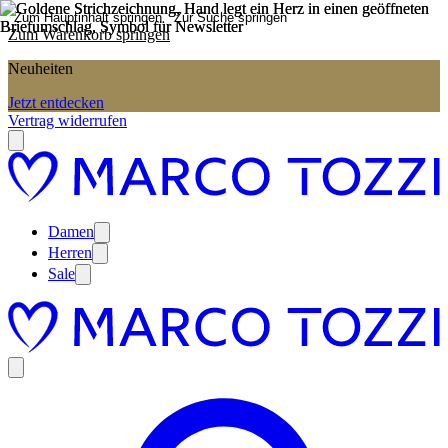
Zum Hauptinhalt springen
Zur Suche springen
Zum Warenkorb springen
Neuheiten
Jetzt entdecken
Vertrag widerrufen
Damen
Herren
Sale