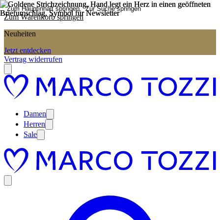
Zum Hauptinhalt springen
Zur Suche springen
Zum Warenkorb springen
Neuheiten
Jetzt entdecken
Vertrag widerrufen
Damen
Herren
Sale