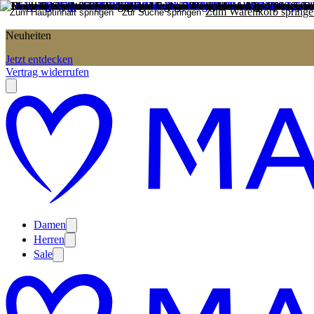
Zum Warenkorb springe
Zum Hauptinhalt springen
Zur Suche springen
Neuheiten
Jetzt entdecken
Vertrag widerrufen
Damen
Herren
Sale