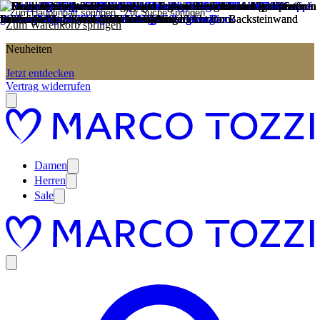
Zum Hauptinhalt springen
Zur Suche springen
Zum Warenkorb springen
Neuheiten
Jetzt entdecken
Vertrag widerrufen
Damen
Herren
Sale