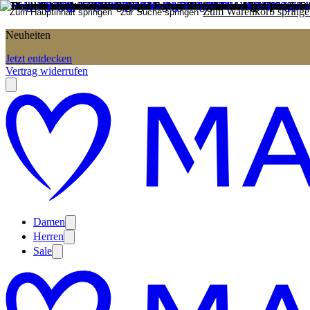
Zum Warenkorb springe
Zum Hauptinhalt springen
Zur Suche springen
Neuheiten
Jetzt entdecken
Vertrag widerrufen
Damen
Herren
Sale