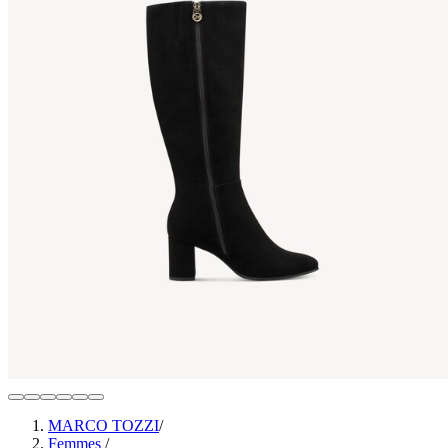
MARCO TOZZI
/
Femmes
/