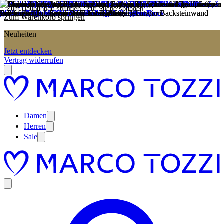
Zum Hauptinhalt springen
Zur Suche springen
Zum Warenkorb springen
Neuheiten
Jetzt entdecken
Vertrag widerrufen
Damen
Herren
Sale