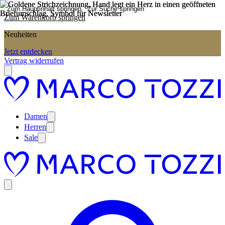
Zum Hauptinhalt springen
Zur Suche springen
Zum Warenkorb springen
Neuheiten
Jetzt entdecken
Vertrag widerrufen
Damen
Herren
Sale