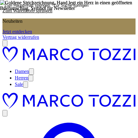
Zum Hauptinhalt springen
Zur Suche springen
Zum Warenkorb springen
Neuheiten
Jetzt entdecken
Vertrag widerrufen
Damen
Herren
Sale