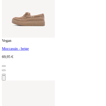
Vegan
Moccassin - beige
69,95 €