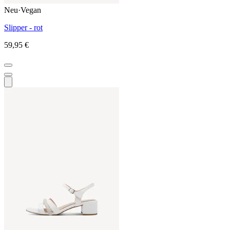
Neu
·
Vegan
Slipper - rot
59,95 €