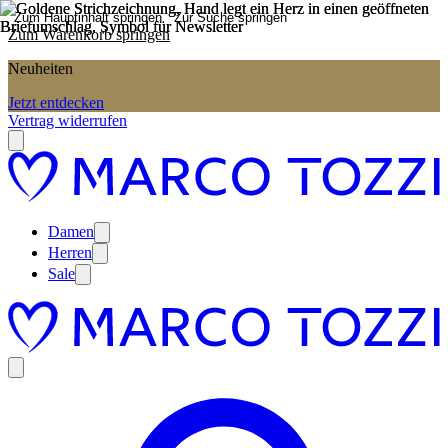
Zum Hauptinhalt springen
Zur Suche springen
Zum Warenkorb springen
Neuheiten
Jetzt entdecken
Vertrag widerrufen
Damen
Herren
Sale