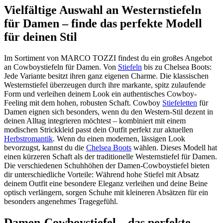
Vielfältige Auswahl an Westernstiefeln
für Damen – finde das perfekte Modell
für deinen Stil
Im Sortiment von MARCO TOZZI findest du ein großes Angebot
an Cowboystiefeln für Damen. Von
Stiefeln
bis zu Chelsea Boots:
Jede Variante besitzt ihren ganz eigenen Charme. Die klassischen
Westernstiefel überzeugen durch ihre markante, spitz zulaufende
Form und verleihen deinem Look ein authentisches Cowboy-
Feeling mit dem hohen, robusten Schaft. Cowboy
Stiefeletten
für
Damen eignen sich besonders, wenn du den Western-Stil dezent in
deinen Alltag integrieren möchtest – kombiniert mit einem
modischen Strickkleid passt dein Outfit perfekt zur aktuellen
Herbstromantik
. Wenn du einen modernen, lässigen Look
bevorzugst, kannst du die
Chelsea Boots
wählen. Dieses Modell hat
einen kürzeren Schaft als der traditionelle Westernstiefel für Damen.
Die verschiedenen Schuhhöhen der Damen-Cowboystiefel bieten
dir unterschiedliche Vorteile: Während hohe Stiefel mit Absatz
deinem Outfit eine besondere Eleganz verleihen und deine Beine
optisch verlängern, sorgen Schuhe mit kleineren Absätzen für ein
besonders angenehmes Tragegefühl.
Damen-Cowboystiefel – das perfekte